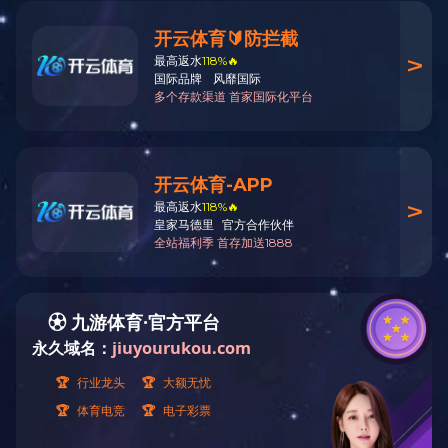
九游网页版·官方版在线入口
<p>地址：<span style="color: #151515; font-family: ">浙江省湖州市菱
湖镇凤凰桥</span></p><p>电话：+8613625827117</p><p>传真：
0572-3352739</p><p>邮箱：sale01@sinylabel.com</p><p>香港办事
处：</p><p>地址：香港新界葵涌,葵昌路26-38号豪华工业大厦10楼
10A3室</p><p>电话：+852-2345-6942</p><p>传真：+852-2345-
6943</p>