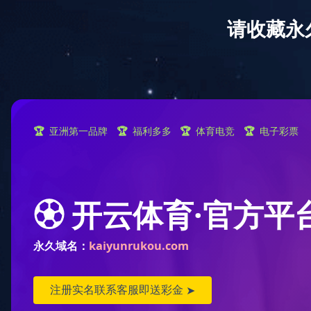
EN
网站首页
九游(中国)中心
质量创新
可持续发展
新闻中心
关于九游网页版·官方版在线入口
联系我们