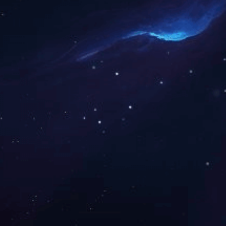
上一个 ：使命、愿景、核心价值观
下一个 ：申报2021年浙江省科技进步奖公示
网站导航 :
网站首页
九游(中国)中心
质量创新
可持续发展
新闻中心
关于九游网页版·官方版在线入口
联系我们
我们真诚期待您的联系 :
地址：浙江省湖州市菱湖鎮鳳凰橋