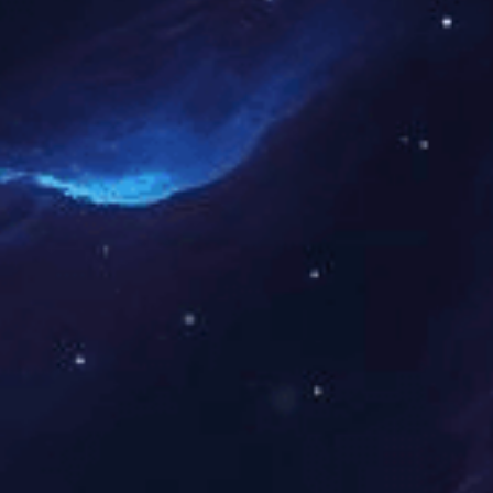
PS7566H43双面全消光灰绿色缎带
九游(中国)参数 :
货物编号:PS7566H43
货物名称:双面全消光灰绿色缎带
宽度:在一定范围内可以根据客户需求裁切
长度:183m，366m
纸芯内径:40mm，76mm
九游(中国)概述/设备特点 :
貨物編號
貨物名稱
平壓
絲網
輪轉
條碼