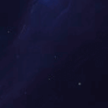
厚度
克重
環保
APEO
甲醛
REACH
ROHS