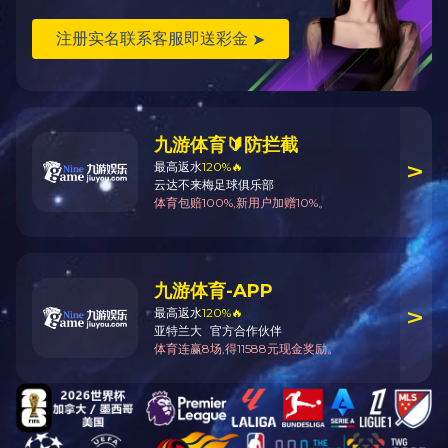
PS7569A2双面蓝白色薄缎带
九游(中国)参数 :
货物编号:PS7569A2
货物名称:双面蓝白色薄缎带
宽度:在一定范围内可以根据客户需求裁切
长度:183m，366m
纸芯内径:40mm，76mm
九游(中国)概述/设备特点 :
貨物編號
貨物名稱
平壓
絲網
輪轉
條碼
PS7569A2
双面蓝白色薄缎带
√
√
√
×
0.